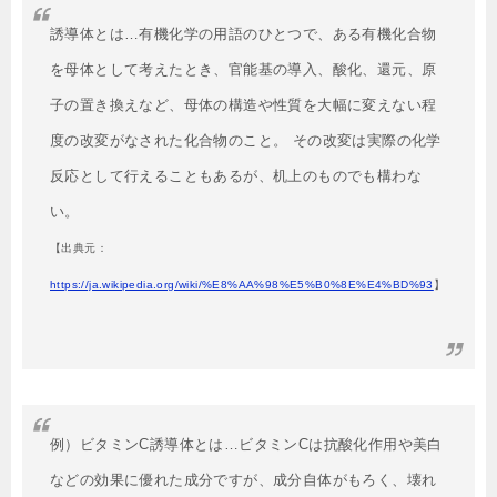
誘導体とは…有機化学の用語のひとつで、ある有機化合物
を母体として考えたとき、官能基の導入、酸化、還元、原
子の置き換えなど、母体の構造や性質を大幅に変えない程
度の改変がなされた化合物のこと。 その改変は実際の化学
反応として行えることもあるが、机上のものでも構わな
い。
【出典元：
https://ja.wikipedia.org/wiki/%E8%AA%98%E5%B0%8E%E4%BD%93
】
例）ビタミンC誘導体とは…ビタミンCは抗酸化作用や美白
などの効果に優れた成分ですが、成分自体がもろく、壊れ