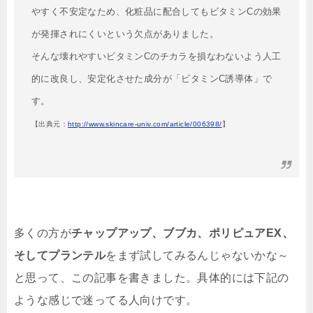
やすく不安定なため、化粧品に配合してもビタミンCの効果
が発揮されにくいという欠点がありました。
そんな壊れやすいビタミンCのチカラを損なわないよう人工
的に改良し、安定化させた成分が「ビタミンC誘導体」で
す。
【出典元：
http://www.skincare-univ.com/article/006398/
】
多くの方が
チャップアップ、ブブカ、ポリピュアEX、
そしてプランテル
をまず試してみるんじゃないかな～
と思って、この記事を書きました。具体的には下記の
ような感じで迷ってる人向けです。