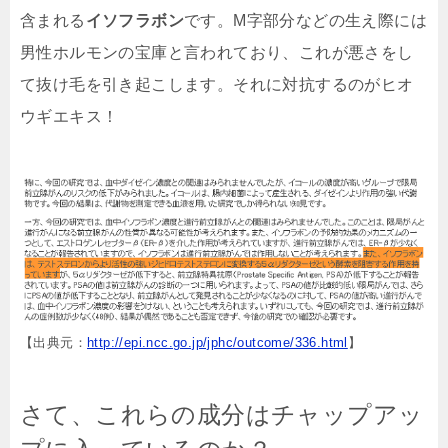
含まれる
イソフラボン
です。M字部分などの生え際には
男性ホルモンの宝庫と言われており、これが悪さをし
て抜け毛を引き起こします。それに対抗するのがヒオ
ウギエキス！
【出典元：
http://epi.ncc.go.jp/jphc/outcome/336.html
】
さて、これらの成分はチャップアッ