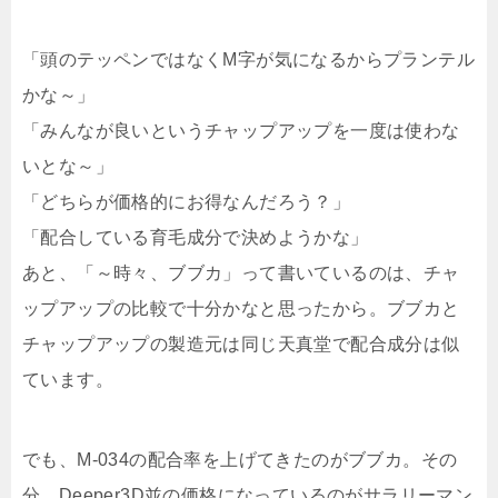
「頭のテッペンではなく
M字が気になる
からプランテル
かな～」
「
みんなが良い
というチャップアップを一度は使わな
いとな～」
「どちらが
価格的にお得
なんだろう？」
「配合している
育毛成分
で決めようかな」
あと、「～時々、ブブカ」って書いているのは、チャ
ップアップの比較で十分かなと思ったから。ブブカと
チャップアップの製造元は同じ天真堂で配合成分は似
ています。
でも、M-034の配合率を上げてきたのがブブカ。その
分、Deeper3D並の価格になっているのがサラリーマン