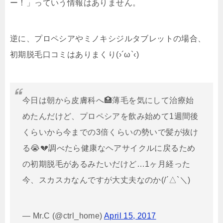
ー！」っていう情報はありません。
逆に、プロペシアやミノキシジルタブレットの場合、
初期脱毛口コミはありまくり(›´ω`‹)
今日は朝から皮膚科へ🏥薄毛を気にして治療始
めたんだけど、プロペシアを飲み始めて1週間後
くらいから今までの3倍くらいの勢いで髪が抜け
る😭💔調べたら健康なヘアサイクルに戻るため
の初期脱毛があるみたいだけど…1ヶ月経った
今、スカスカなんですが大丈夫なのか(/´△`＼)
— Mr.C (@ctrl_home)
April 15, 2017