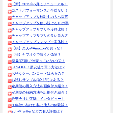
【新】2015年5月にリニューアル！
コストパフォーマンスが半端ない！
チャップアップを検討中の人へ提言
チャップアップを使い続ける10の事
チャップアップサプリを冷静比較！
チャップアップサプリの良い飲み方
チャップアップシャンプー実体験！
【損】楽天やAmazonで買うな！
【損】ヤフオクで買うと偽物？
薬局(店頭)では売っていないYO！
61％OFF！最安値で買う方法は？
お得なクーポンコードはあるの？
お試しサンプル(試供品)はある？
定期便の購入方法を画像付き紹介！
定期便の解約方法を証拠付き紹介！
販売会社に突撃にインタビュー！
１年使い続けた私と他人の体験談！
2chやTwitterなどの個人評価は？