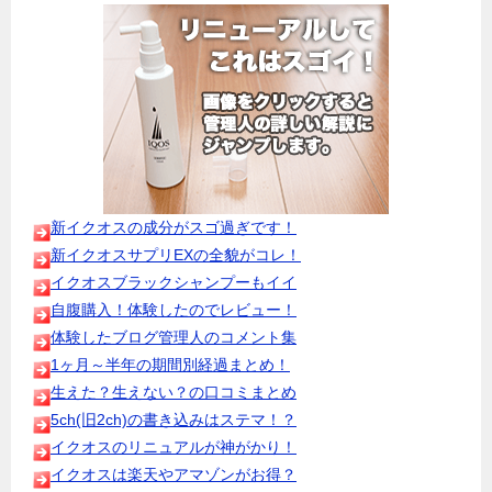
新イクオスの成分がスゴ過ぎです！
新イクオスサプリEXの全貌がコレ！
イクオスブラックシャンプーもイイ
自腹購入！体験したのでレビュー！
体験したブログ管理人のコメント集
1ヶ月～半年の期間別経過まとめ！
生えた？生えない？の口コミまとめ
5ch(旧2ch)の書き込みはステマ！？
イクオスのリニュアルが神がかり！
イクオスは楽天やアマゾンがお得？