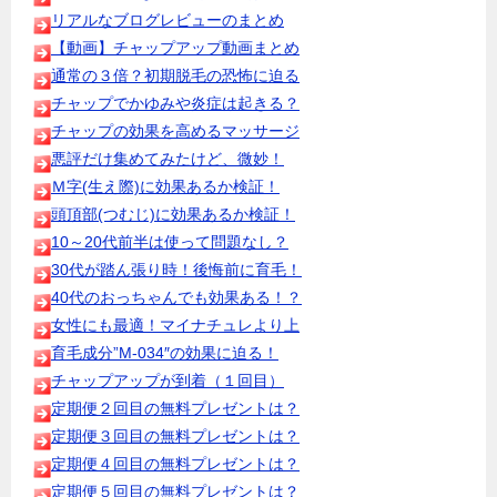
リアルなブログレビューのまとめ
【動画】チャップアップ動画まとめ
通常の３倍？初期脱毛の恐怖に迫る
チャップでかゆみや炎症は起きる？
チャップの効果を高めるマッサージ
悪評だけ集めてみたけど、微妙！
Ｍ字(生え際)に効果あるか検証！
頭頂部(つむじ)に効果あるか検証！
10～20代前半は使って問題なし？
30代が踏ん張り時！後悔前に育毛！
40代のおっちゃんでも効果ある！？
女性にも最適！マイナチュレより上
育毛成分”M-034″の効果に迫る！
チャップアップが到着（１回目）
定期便２回目の無料プレゼントは？
定期便３回目の無料プレゼントは？
定期便４回目の無料プレゼントは？
定期便５回目の無料プレゼントは？