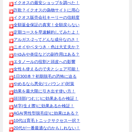
イクオスの最安ショップを調べた！
詐欺？イクオスの偽物サイトに用心
イクオス販売会社キーリーの信頼度
全額返金保証の真実！全額戻らない
定期コースを早速解約してみたよ！
アルガス-2ってどんな成分なのさ！
ニオイやベタつき・色は大丈夫か？
かゆみや炎症などの副作用はある？
エタノールの役割と頭皮への影響
女性も使えるので夫とシェア可能！
1日300本？初期脱毛の恐怖に迫る
やめるなら悪化(リバウンド)対策
効果を最大限に引き出す使い方！
頭頂部(つむじ)に効果あるか検証！
Ｍ字(生え際)に効果あるか検証！
AGA(男性型脱毛症)に効果はある？
10代は育毛トニックサクセス一択？
20代が一番最適なのかもしれない！