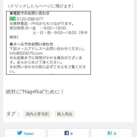
（クリックしたらページに飛びます）
絶対に
“HageNai”
ために！
タグ
国内の育毛剤
購入商品
Tweet
0
0