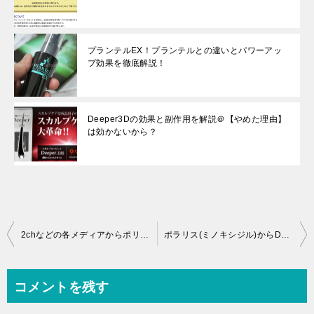
プランテルEX！プランテルとの違いとパワーアッ
プ効果を徹底解説！
Deeper3Dの効果と副作用を解説＠【やめた理由】
は効かないから？
投
2chなどの各メディアからポリピュアEXの口コミ・評判を集めてみた！
ポラリス(ミノキシジル)からDeeper3D(キャピキシル)に変えた５つの理由
稿
ナ
コメントを残す
ビ