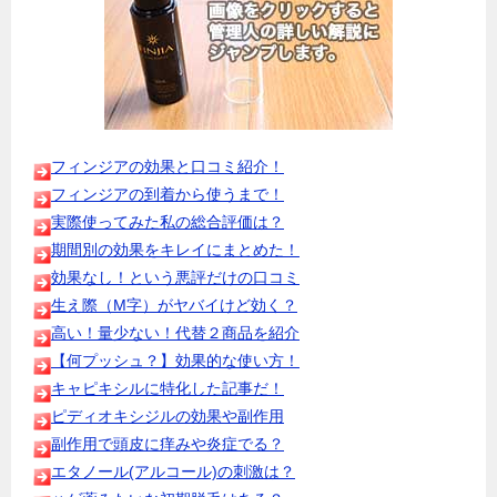
フィンジアの効果と口コミ紹介！
フィンジアの到着から使うまで！
実際使ってみた私の総合評価は？
期間別の効果をキレイにまとめた！
効果なし！という悪評だけの口コミ
生え際（M字）がヤバイけど効く？
高い！量少ない！代替２商品を紹介
【何プッシュ？】効果的な使い方！
キャピキシルに特化した記事だ！
ピディオキシジルの効果や副作用
副作用で頭皮に痒みや炎症でる？
エタノール(アルコール)の刺激は？