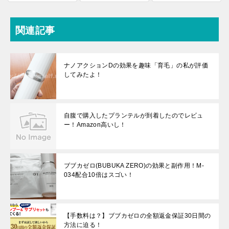
関連記事
ナノアクションDの効果を趣味「育毛」の私が評価
してみたよ！
自腹で購入したプランテルが到着したのでレビュ
ー！Amazon高いし！
ブブカゼロ(BUBUKA ZERO)の効果と副作用！M-
034配合10倍はスゴい！
【手数料は？】ブブカゼロの全額返金保証30日間の
方法に迫る！