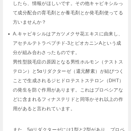
したら、情報がほしいです。その他キャピキシルっ
て成分配合の育毛剤とか養毛剤とか発毛剤使ってる
方いませんか？
A.
キャピキシルはアカツメクサ花エキスに由来し、
アセチルテトラペプチド-3とピオカニンAという成
分が組み合わさったものです。
男性型脱毛症の原因となる男性ホルモン（テストス
テロン）と5αリダクターゼ（還元酵素）が結びつく
ことで生成されるジヒドロテストステロン（DHT）
の発生を防ぐ作用があります。これはプロペシアな
どに含まれるフィナステリドと同等かそれ以上の作
用があると言われています。
また、5αリダクターゼには1型と2型があり、プロペ