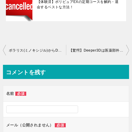
【体験済】ポリピュアEXの定期コースを解約・退
会するベストな方法！
投
ポラリス(ミノキシジル)からDeeper3D(キャピキシル)に変えた５つの理由
【驚愕】Deeper3Dは医薬部外品の育毛剤じゃないです！
稿
ナ
コメントを残す
ビ
ゲ
名前
必須
ー
シ
ョ
ン
メール（公開されません）
必須