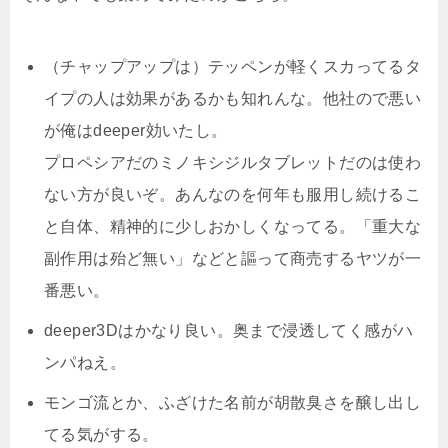
（チャップアップは）テッペンが軽くスカってるタ
イプの人は効果があるかも知れんな。
他社ので悪い
が俺はdeeper効いたし。
プロペシアだのミノキシジルタブレットだのは使わ
ない方が良いぞ。あんなのを何年も服用し続けるこ
と自体、精神的に少しおかしくなってる。「重大な
副作用は殆ど無い」などと謳って商売するヤツが一
番悪い。
deeper3Dはかなり良い。
奥まで浸透してく感がハ
ンパねえ。
モンゴ流とか、ふざけた名前が胡散臭さを醸し出し
てる気がする。