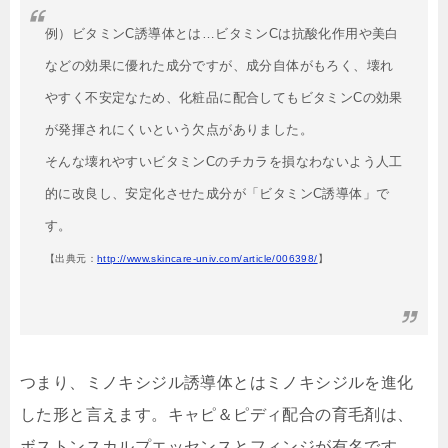
例）ビタミンC誘導体とは…ビタミンCは抗酸化作用や美白
などの効果に優れた成分ですが、成分自体がもろく、壊れ
やすく不安定なため、化粧品に配合してもビタミンCの効果
が発揮されにくいという欠点がありました。
そんな壊れやすいビタミンCのチカラを損なわないよう人工
的に改良し、安定化させた成分が「ビタミンC誘導体」で
す。
【出典元：
http://www.skincare-univ.com/article/006398/
】
つまり、ミノキシジル誘導体とはミノキシジルを進化
した形と言えます。キャピ＆ピディ配合の育毛剤は、
ボストンスカルプエッセンスとフィンジが有名です