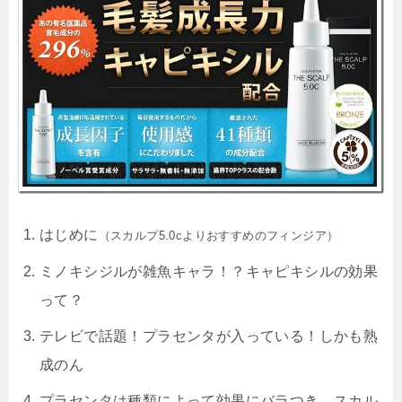
はじめに
（スカルプ5.0cよりおすすめのフィンジア）
ミノキシジルが雑魚キャラ！？
キャピキシル
の効果
って？
テレビで話題！
プラセンタ
が入っている！しかも熟
成のん
プラセンタは種類によって効果にバラつき。スカル