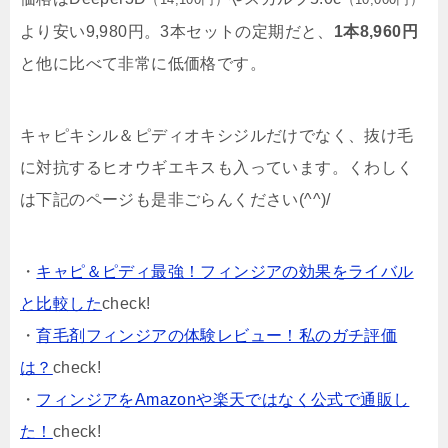
より安い
9,980円
。3本セットの定期だと、
1本8,960円
と他に比べて非常に低価格です。
キャピキシル＆ピディオキシジルだけでなく、抜け毛
に対抗する
ヒオウギエキス
も入っています。くわしく
は下記のページも是非ごらんください(^^)/
・
キャピ＆ピディ最強！フィンジアの効果をライバル
と比較した
check!
・
育毛剤フィンジアの体験レビュー！私のガチ評価
は？
check!
・
フィンジアをAmazonや楽天ではなく公式で通販し
た！
check!