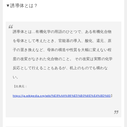
▼誘導体とは？
誘導体とは…有機化学の用語のひとつで、ある有機化合物
を母体として考えたとき、官能基の導入、酸化、還元、原
子の置き換えなど、母体の構造や性質を大幅に変えない程
度の改変がなされた化合物のこと。 その改変は実際の化学
反応として行えることもあるが、机上のものでも構わな
い。
【出典元：
https://ja.wikipedia.org/wiki/%E8%AA%98%E5%B0%8E%E4%BD%93
】