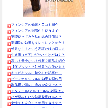
フィンジアの効果と口コミ紹介！
フィンジアの到着から使うまで！
実際使ってみた私の総合評価は？
期間別の効果をキレイにまとめた！
効果なし！という悪評だけの口コミ
生え際（M字）がヤバイけど効く？
高い！量少ない！代替２商品を紹介
【何プッシュ？】効果的な使い方！
キャピキシルに特化した記事だ！
ピディオキシジルの効果や副作用
副作用で頭皮に痒みや炎症でる？
エタノール(アルコール)の刺激は？
ハゲ薬みたいな初期脱毛はある？
女性でも安心して使用できます？