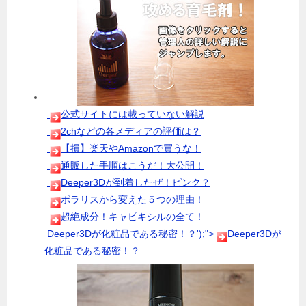
公式サイトには載っていない解説
2chなどの各メディアの評価は？
【損】楽天やAmazonで買うな！
通販した手順はこうだ！大公開！
Deeper3Dが到着したぜ！ピンク？
ポラリスから変えた５つの理由！
超絶成分！キャピキシルの全て！
Deeper3Dが化粧品である秘密！？');">
Deeper3Dが
化粧品である秘密！？