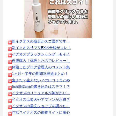
新イクオスの成分がスゴ過ぎです！
新イクオスサプリEXの全貌がコレ！
イクオスブラックシャンプーもイイ
自腹購入！体験したのでレビュー！
体験したブログ管理人のコメント集
1ヶ月～半年の期間別経過まとめ！
生えた？生えない？の口コミまとめ
5ch(旧2ch)の書き込みはステマ！？
イクオスのリニュアルが神がかり！
イクオスは楽天やアマゾンがお得？
イクオスの最安ショップを調べた！
詐欺？イクオスの偽物サイトに用心