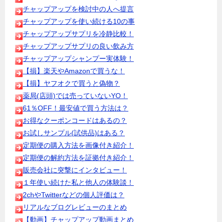
チャップアップを検討中の人へ提言
チャップアップを使い続ける10の事
チャップアップサプリを冷静比較！
チャップアップサプリの良い飲み方
チャップアップシャンプー実体験！
【損】楽天やAmazonで買うな！
【損】ヤフオクで買うと偽物？
薬局(店頭)では売っていないYO！
61％OFF！最安値で買う方法は？
お得なクーポンコードはあるの？
お試しサンプル(試供品)はある？
定期便の購入方法を画像付き紹介！
定期便の解約方法を証拠付き紹介！
販売会社に突撃にインタビュー！
１年使い続けた私と他人の体験談！
2chやTwitterなどの個人評価は？
リアルなブログレビューのまとめ
【動画】チャップアップ動画まとめ