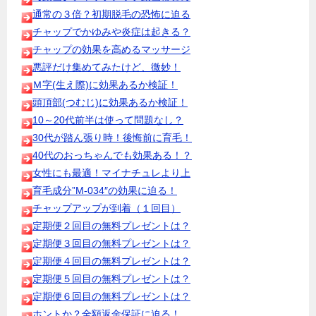
通常の３倍？初期脱毛の恐怖に迫る
チャップでかゆみや炎症は起きる？
チャップの効果を高めるマッサージ
悪評だけ集めてみたけど、微妙！
Ｍ字(生え際)に効果あるか検証！
頭頂部(つむじ)に効果あるか検証！
10～20代前半は使って問題なし？
30代が踏ん張り時！後悔前に育毛！
40代のおっちゃんでも効果ある！？
女性にも最適！マイナチュレより上
育毛成分”M-034″の効果に迫る！
チャップアップが到着（１回目）
定期便２回目の無料プレゼントは？
定期便３回目の無料プレゼントは？
定期便４回目の無料プレゼントは？
定期便５回目の無料プレゼントは？
定期便６回目の無料プレゼントは？
ホントか？全額返金保証に迫る！