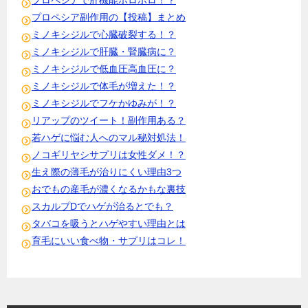
プロペシアで肝機能ボロボロ！？
プロペシア副作用の【投稿】まとめ
ミノキシジルで心臓破裂する！？
ミノキシジルで肝臓・腎臓病に？
ミノキシジルで低血圧高血圧に？
ミノキシジルで体毛が増えた！？
ミノキシジルでフケかゆみが！？
リアップのツイート！副作用ある？
若ハゲに悩む人へのマル秘対処法！
ノコギリヤシサプリは女性ダメ！？
生え際の薄毛が治りにくい理由3つ
おでもの産毛が濃くなるかもな裏技
スカルプDでハゲが治るとでも？
タバコを吸うとハゲやすい理由とは
育毛にいい食べ物・サプリはコレ！