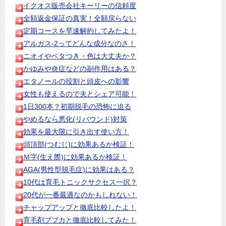
イクオス販売会社キーリーの信頼度
全額返金保証の真実！全額戻らない
定期コースを早速解約してみたよ！
アルガス-2ってどんな成分なのさ！
ニオイやベタつき・色は大丈夫か？
かゆみや炎症などの副作用はある？
エタノールの役割と頭皮への影響
女性も使えるので夫とシェア可能！
1日300本？初期脱毛の恐怖に迫る
やめるなら悪化(リバウンド)対策
効果を最大限に引き出す使い方！
頭頂部(つむじ)に効果あるか検証！
Ｍ字(生え際)に効果あるか検証！
AGA(男性型脱毛症)に効果はある？
10代は育毛トニックサクセス一択？
20代が一番最適なのかもしれない！
チャップアップと徹底比較したよ！
育毛剤ブブカと徹底比較してみた！