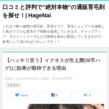
口コミと評判で”絶対本物”の通販育毛剤
を探せ！| HageNai
これまで数十種類の育毛剤、育毛サプリ、育毛シャンプーを体験し
た私がリアルな育毛ケア情報を提供していきます。チャップアッ
プ、ボストンシリーズなどの情報を多めに配信していきますので、
参考にして頂ければうれしいです！！
【ハッキリ言う】イクオスが生え際(M字ハ
ゲ)に効果が期待できる理由
更新日：
2018年6月19日
公開日：
2016年12月8日
イクオス
Tweet
0
0