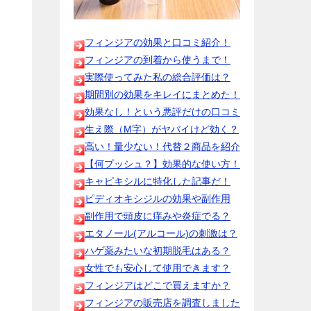
フィンジアの効果と口コミ紹介！
フィンジアの到着から使うまで！
実際使ってみた私の総合評価は？
期間別の効果をキレイにまとめた！
効果なし！という悪評だけの口コミ
生え際（M字）がヤバイけど効く？
高い！量少ない！代替２商品を紹介
【何プッシュ？】効果的な使い方！
キャピキシルに特化した記事だ！
ピディオキシジルの効果や副作用
副作用で頭皮に痒みや炎症でる？
エタノール(アルコール)の刺激は？
ハゲ薬みたいな初期脱毛はある？
女性でも安心して使用できます？
フィンジアはどこで買えますか？
フィンジアの販売店を調査しました