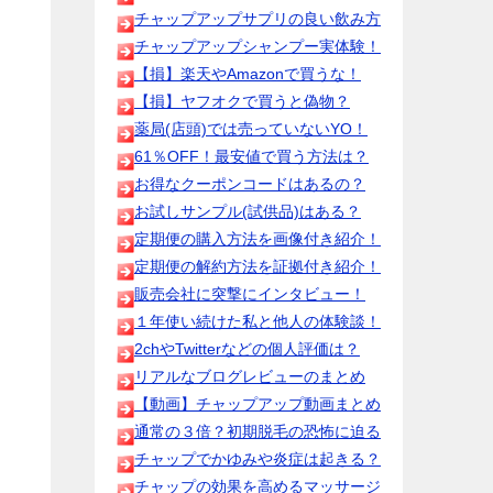
チャップアップサプリの良い飲み方
チャップアップシャンプー実体験！
【損】楽天やAmazonで買うな！
【損】ヤフオクで買うと偽物？
薬局(店頭)では売っていないYO！
61％OFF！最安値で買う方法は？
お得なクーポンコードはあるの？
お試しサンプル(試供品)はある？
定期便の購入方法を画像付き紹介！
定期便の解約方法を証拠付き紹介！
販売会社に突撃にインタビュー！
１年使い続けた私と他人の体験談！
2chやTwitterなどの個人評価は？
リアルなブログレビューのまとめ
【動画】チャップアップ動画まとめ
通常の３倍？初期脱毛の恐怖に迫る
チャップでかゆみや炎症は起きる？
チャップの効果を高めるマッサージ