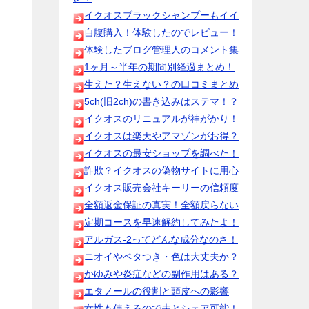
イクオスブラックシャンプーもイイ
自腹購入！体験したのでレビュー！
体験したブログ管理人のコメント集
1ヶ月～半年の期間別経過まとめ！
生えた？生えない？の口コミまとめ
5ch(旧2ch)の書き込みはステマ！？
イクオスのリニュアルが神がかり！
イクオスは楽天やアマゾンがお得？
イクオスの最安ショップを調べた！
詐欺？イクオスの偽物サイトに用心
イクオス販売会社キーリーの信頼度
全額返金保証の真実！全額戻らない
定期コースを早速解約してみたよ！
アルガス-2ってどんな成分なのさ！
ニオイやベタつき・色は大丈夫か？
かゆみや炎症などの副作用はある？
エタノールの役割と頭皮への影響
女性も使えるので夫とシェア可能！