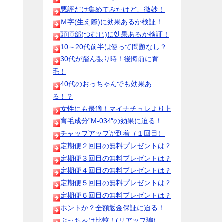
悪評だけ集めてみたけど、微妙！
Ｍ字(生え際)に効果あるか検証！
頭頂部(つむじ)に効果あるか検証！
10～20代前半は使って問題なし？
30代が踏ん張り時！後悔前に育
毛！
40代のおっちゃんでも効果あ
る！？
女性にも最適！マイナチュレより上
育毛成分”M-034″の効果に迫る！
チャップアップが到着（１回目）
定期便２回目の無料プレゼントは？
定期便３回目の無料プレゼントは？
定期便４回目の無料プレゼントは？
定期便５回目の無料プレゼントは？
定期便６回目の無料プレゼントは？
ホントか？全額返金保証に迫る！
ぶっちゃけ比較！(リアップ編)