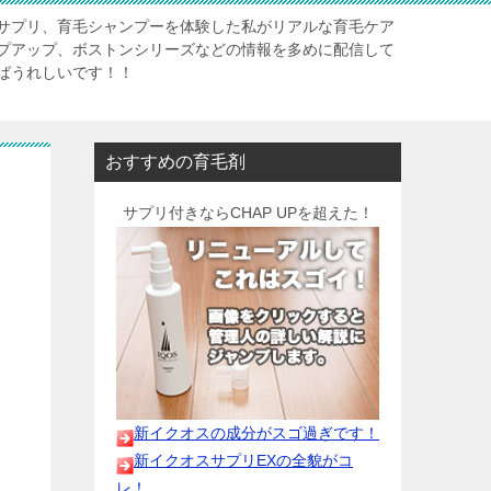
サプリ、育毛シャンプーを体験した私がリアルな育毛ケア
プアップ、ボストンシリーズなどの情報を多めに配信して
ばうれしいです！！
おすすめの育毛剤
サプリ付きならCHAP UPを超えた！
新イクオスの成分がスゴ過ぎです！
新イクオスサプリEXの全貌がコ
レ！