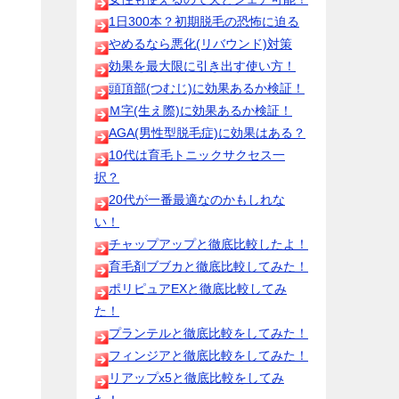
1日300本？初期脱毛の恐怖に迫る
やめるなら悪化(リバウンド)対策
効果を最大限に引き出す使い方！
頭頂部(つむじ)に効果あるか検証！
Ｍ字(生え際)に効果あるか検証！
AGA(男性型脱毛症)に効果はある？
10代は育毛トニックサクセス一
択？
20代が一番最適なのかもしれな
い！
チャップアップと徹底比較したよ！
育毛剤ブブカと徹底比較してみた！
ポリピュアEXと徹底比較してみ
た！
プランテルと徹底比較をしてみた！
フィンジアと徹底比較をしてみた！
リアップx5と徹底比較をしてみ