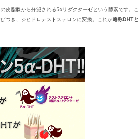
の皮脂腺から分泌される5αリダクターゼという酵素です。こ
結びつき、ジヒドロテストステロンに変換。これが
略称DHTと