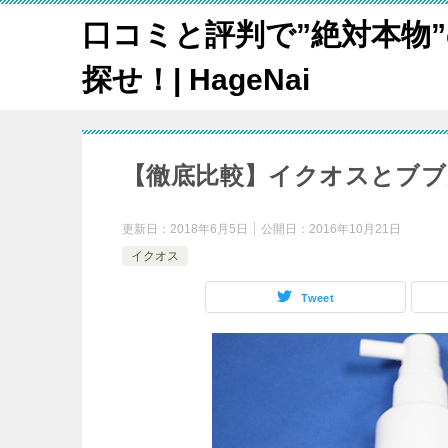
口コミと評判で”絶対本物
探せ！| HageNai
【徹底比較】イクオスとブブ
更新日：
2018年6月5日
公開日：
2016年10月21日
イクオス
Tweet