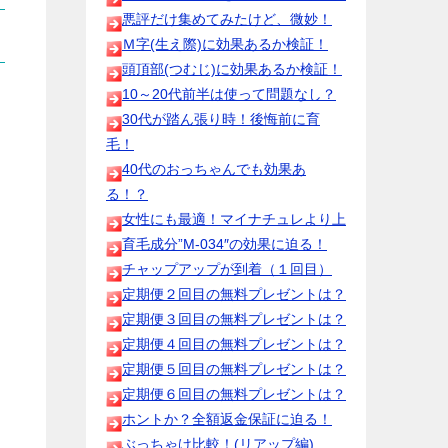
悪評だけ集めてみたけど、微妙！
Ｍ字(生え際)に効果あるか検証！
頭頂部(つむじ)に効果あるか検証！
10～20代前半は使って問題なし？
30代が踏ん張り時！後悔前に育
毛！
40代のおっちゃんでも効果あ
る！？
女性にも最適！マイナチュレより上
育毛成分”M-034″の効果に迫る！
チャップアップが到着（１回目）
定期便２回目の無料プレゼントは？
定期便３回目の無料プレゼントは？
定期便４回目の無料プレゼントは？
定期便５回目の無料プレゼントは？
定期便６回目の無料プレゼントは？
ホントか？全額返金保証に迫る！
ぶっちゃけ比較！(リアップ編)