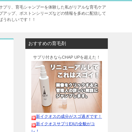
サプリ、育毛シャンプーを体験した私がリアルな育毛ケア
プアップ、ボストンシリーズなどの情報を多めに配信して
ばうれしいです！！
おすすめの育毛剤
サプリ付きならCHAP UPを超えた！
新イクオスの成分がスゴ過ぎです！
新イクオスサプリEXの全貌がコ
レ！