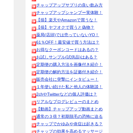
チャップアップサプリの良い飲み方
チャップアップシャンプー実体験！
【損】楽天やAmazonで買うな！
【損】ヤフオクで買うと偽物？
薬局(店頭)では売っていないYO！
61％OFF！最安値で買う方法は？
お得なクーポンコードはあるの？
お試しサンプル(試供品)はある？
定期便の購入方法を画像付き紹介！
定期便の解約方法を証拠付き紹介！
販売会社に突撃にインタビュー！
１年使い続けた私と他人の体験談！
2chやTwitterなどの個人評価は？
リアルなブログレビューのまとめ
【動画】チャップアップ動画まとめ
通常の３倍？初期脱毛の恐怖に迫る
チャップでかゆみや炎症は起きる？
チャップの効果を高めるマッサージ