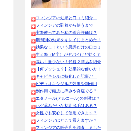
フィンジアの効果と口コミ紹介！
フィンジアの到着から使うまで！
実際使ってみた私の総合評価は？
期間別の効果をキレイにまとめた！
効果なし！という悪評だけの口コミ
生え際（M字）がヤバイけど効く？
高い！量少ない！代替２商品を紹介
【何プッシュ？】効果的な使い方！
キャピキシルに特化した記事だ！
ピディオキシジルの効果や副作用
副作用で頭皮に痒みや炎症でる？
エタノール(アルコール)の刺激は？
ハゲ薬みたいな初期脱毛はある？
女性でも安心して使用できます？
フィンジアはどこで買えますか？
フィンジアの販売店を調査しました