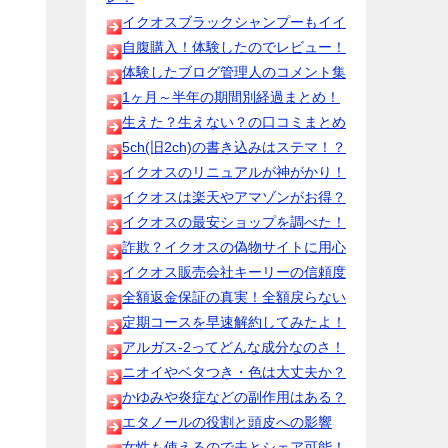
イクオスブラックシャンプーもイイ
自腹購入！体験したのでレビュー！
体験したブログ管理人のコメント集
1ヶ月～半年の期間別経過まとめ！
生えた？生えない？の口コミまとめ
5ch(旧2ch)の書き込みはステマ！？
イクオスのリニュアルが神がかり！
イクオスは楽天やアマゾンがお得？
イクオスの最安ショップを調べた！
詐欺？イクオスの偽物サイトに用心
イクオス販売会社キーリーの信頼度
全額返金保証の真実！全額戻らない
定期コースを早速解約してみたよ！
アルガス-2ってどんな成分なのさ！
ニオイやベタつき・色は大丈夫か？
かゆみや炎症などの副作用はある？
エタノールの役割と頭皮への影響
女性も使えるので夫とシェア可能！