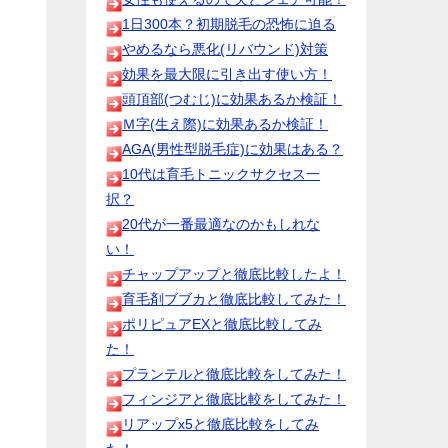
1日300本？初期脱毛の恐怖に迫る
やめるなら悪化(リバウンド)対策
効果を最大限に引き出す使い方！
頭頂部(つむじ)に効果あるか検証！
Ｍ字(生え際)に効果あるか検証！
AGA(男性型脱毛症)に効果はある？
10代は育毛トニックサクセス一
択？
20代が一番最適なのかもしれな
い！
チャップアップと徹底比較したよ！
育毛剤ブブカと徹底比較してみた！
て
ポリピュアEXと徹底比較してみ
た！
プランテルと徹底比較をしてみた！
フィンジアと徹底比較をしてみた！
リアップx5と徹底比較をしてみ