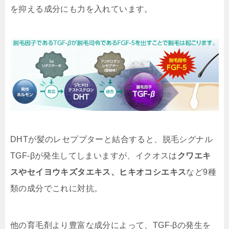
を抑える成分
にも力を入れています。
DHTが髪のレセププターと結合すると、脱毛シグナル
TGF-βが発生してしまいますが、イクオスは
クワエキ
スやセイヨウキズタエキス、ヒキオコシエキス
など9種
類の成分でこれに対抗。
他の育毛剤より豊富な成分によって、TGF-βの発生を