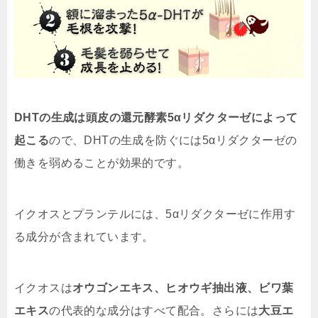
DHTの生成は頭皮の還元酵素5αリダクターゼによって
起こる
ので、DHTの生成を防ぐには5αリダクターゼの
働きを弱めることが効果的です。
イクオスとプランテルには、5αリダクターゼに作用す
る成分が含まれています。
イクオスは
オウゴンエキス、ヒオウギ抽出液、ビワ葉
エキス
の代表的な成分はすべて配合。さらには
大豆エ