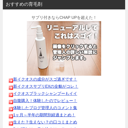
おすすめの育毛剤
サプリ付きならCHAP UPを超えた！
新イクオスの成分がスゴ過ぎです！
新イクオスサプリEXの全貌がコレ！
イクオスブラックシャンプーもイイ
自腹購入！体験したのでレビュー！
体験したブログ管理人のコメント集
1ヶ月～半年の期間別経過まとめ！
生えた？生えない？の口コミまとめ