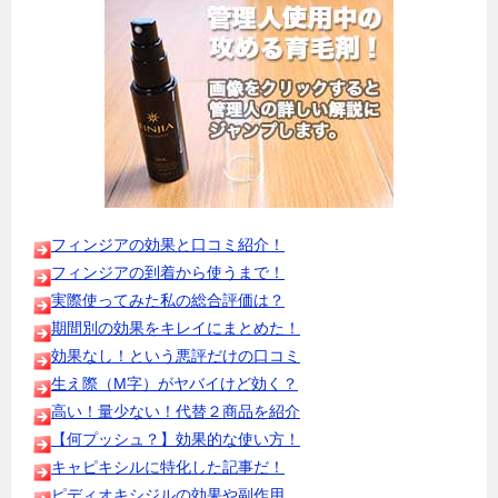
フィンジアの効果と口コミ紹介！
フィンジアの到着から使うまで！
実際使ってみた私の総合評価は？
期間別の効果をキレイにまとめた！
効果なし！という悪評だけの口コミ
生え際（M字）がヤバイけど効く？
高い！量少ない！代替２商品を紹介
【何プッシュ？】効果的な使い方！
キャピキシルに特化した記事だ！
ピディオキシジルの効果や副作用