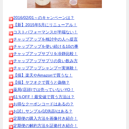
2016/02/01～のキャンペーンは？
【新】2015年5月にリニューアル！
コストパフォーマンスが半端ない！
チャップアップを検討中の人へ提言
チャップアップを使い続ける10の事
チャップアップサプリを冷静比較！
チャップアップサプリの良い飲み方
チャップアップシャンプー実体験！
【損】楽天やAmazonで買うな！
【損】ヤフオクで買うと偽物？
薬局(店頭)では売っていないYO！
61％OFF！最安値で買う方法は？
お得なクーポンコードはあるの？
お試しサンプル(試供品)はある？
定期便の購入方法を画像付き紹介！
定期便の解約方法を証拠付き紹介！