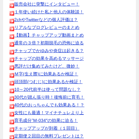
販売会社に突撃にインタビュー！
１年使い続けた私と他人の体験談！
2chやTwitterなどの個人評価は？
リアルなブログレビューのまとめ
【動画】チャップアップ動画まとめ
通常の３倍？初期脱毛の恐怖に迫る
チャップでかゆみや炎症は起きる？
チャップの効果を高めるマッサージ
悪評だけ集めてみたけど、微妙！
Ｍ字(生え際)に効果あるか検証！
頭頂部(つむじ)に効果あるか検証！
10～20代前半は使って問題なし？
30代が踏ん張り時！後悔前に育毛！
40代のおっちゃんでも効果ある！？
女性にも最適！マイナチュレより上
育毛成分”M-034″の効果に迫る！
チャップアップが到着（１回目）
定期便２回目の無料プレゼントは？