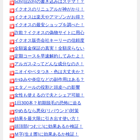
5ch(旧2ch)の書き込みはステマ！？
イクオスのリニュアルが神がかり！
イクオスは楽天やアマゾンがお得？
イクオスの最安ショップを調べた！
詐欺？イクオスの偽物サイトに用心
イクオス販売会社キーリーの信頼度
全額返金保証の真実！全額戻らない
定期コースを早速解約してみたよ！
アルガス-2ってどんな成分なのさ！
ニオイやベタつき・色は大丈夫か？
かゆみや炎症などの副作用はある？
エタノールの役割と頭皮への影響
女性も使えるので夫とシェア可能！
1日300本？初期脱毛の恐怖に迫る
やめるなら悪化(リバウンド)対策
効果を最大限に引き出す使い方！
頭頂部(つむじ)に効果あるか検証！
Ｍ字(生え際)に効果あるか検証！