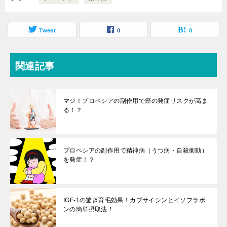
Tweet
0
0
関連記事
マジ！プロペシアの副作用で癌の発症リスクが高ま
る！？
プロペシアの副作用で精神病（うつ病・自殺衝動）
を発症！？
IGF-1の驚き育毛効果！カプサイシンとイソフラボ
ンの簡単摂取法！