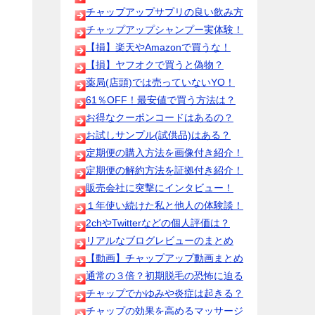
チャップアップサプリの良い飲み方
チャップアップシャンプー実体験！
【損】楽天やAmazonで買うな！
【損】ヤフオクで買うと偽物？
薬局(店頭)では売っていないYO！
61％OFF！最安値で買う方法は？
お得なクーポンコードはあるの？
お試しサンプル(試供品)はある？
定期便の購入方法を画像付き紹介！
定期便の解約方法を証拠付き紹介！
販売会社に突撃にインタビュー！
１年使い続けた私と他人の体験談！
2chやTwitterなどの個人評価は？
リアルなブログレビューのまとめ
【動画】チャップアップ動画まとめ
通常の３倍？初期脱毛の恐怖に迫る
チャップでかゆみや炎症は起きる？
チャップの効果を高めるマッサージ