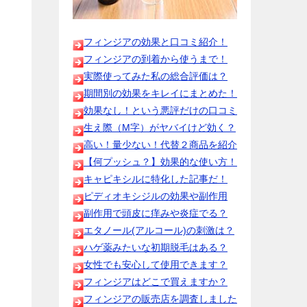
フィンジアの効果と口コミ紹介！
フィンジアの到着から使うまで！
実際使ってみた私の総合評価は？
期間別の効果をキレイにまとめた！
効果なし！という悪評だけの口コミ
生え際（M字）がヤバイけど効く？
高い！量少ない！代替２商品を紹介
【何プッシュ？】効果的な使い方！
キャピキシルに特化した記事だ！
ピディオキシジルの効果や副作用
副作用で頭皮に痒みや炎症でる？
エタノール(アルコール)の刺激は？
ハゲ薬みたいな初期脱毛はある？
女性でも安心して使用できます？
フィンジアはどこで買えますか？
フィンジアの販売店を調査しました