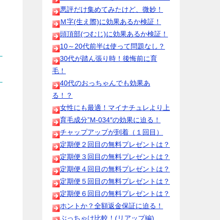
悪評だけ集めてみたけど、微妙！
Ｍ字(生え際)に効果あるか検証！
頭頂部(つむじ)に効果あるか検証！
10～20代前半は使って問題なし？
30代が踏ん張り時！後悔前に育
毛！
40代のおっちゃんでも効果あ
る！？
女性にも最適！マイナチュレより上
育毛成分”M-034″の効果に迫る！
チャップアップが到着（１回目）
定期便２回目の無料プレゼントは？
定期便３回目の無料プレゼントは？
定期便４回目の無料プレゼントは？
定期便５回目の無料プレゼントは？
定期便６回目の無料プレゼントは？
ホントか？全額返金保証に迫る！
ぶっちゃけ比較！(リアップ編)