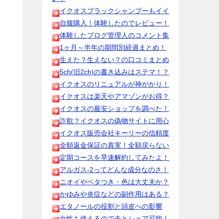
イクオスブラックシャンプーもイイ
自腹購入！体験したのでレビュー！
体験したブログ管理人のコメント集
1ヶ月～半年の期間別経過まとめ！
生えた？生えない？の口コミまとめ
5ch(旧2ch)の書き込みはステマ！？
イクオスのリニュアルが神がかり！
イクオスは楽天やアマゾンがお得？
イクオスの最安ショップを調べた！
詐欺？イクオスの偽物サイトに用心
イクオス販売会社キーリーの信頼度
全額返金保証の真実！全額戻らない
定期コースを早速解約してみたよ！
アルガス-2ってどんな成分なのさ！
ニオイやベタつき・色は大丈夫か？
かゆみや炎症などの副作用はある？
エタノールの役割と頭皮への影響
女性も使えるので夫とシェア可能！