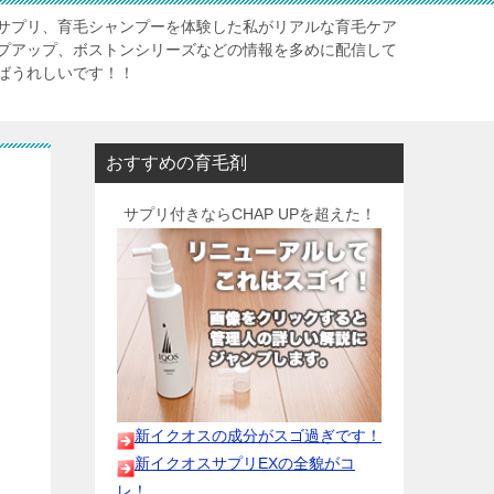
サプリ、育毛シャンプーを体験した私がリアルな育毛ケア
プアップ、ボストンシリーズなどの情報を多めに配信して
ばうれしいです！！
おすすめの育毛剤
サプリ付きならCHAP UPを超えた！
新イクオスの成分がスゴ過ぎです！
新イクオスサプリEXの全貌がコ
レ！