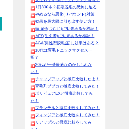
1日300本？初期脱毛の恐怖に迫る
やめるなら悪化(リバウンド)対策
効果を最大限に引き出す使い方！
頭頂部(つむじ)に効果あるか検証！
Ｍ字(生え際)に効果あるか検証！
AGA(男性型脱毛症)に効果はある？
10代は育毛トニックサクセス一
択？
20代が一番最適なのかもしれな
い！
チャップアップと徹底比較したよ！
育毛剤ブブカと徹底比較してみた！
ポリピュアEXと徹底比較してみ
た！
プランテルと徹底比較をしてみた！
フィンジアと徹底比較をしてみた！
リアップx5と徹底比較をしてみ