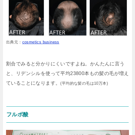
出典元：
cosmetics business
割合でみると分かりにくいですよね。かんたんに言う
と、リデンシルを使って
平均23800本もの髪の毛が増え
ている
ことになります。
(平均的な髪の毛は10万本)
フルボ酸