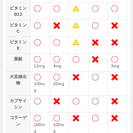
ビタミン
B12
ビタミン
C
ビタミン
E
亜鉛
12mg
4mg
3mg
大豆抽出
物
100m
20mg
g
カプサイ
シン
コラーゲ
ン
100m
100m
g
g