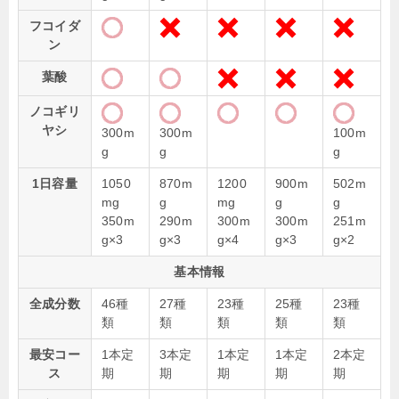
フコイダ
ン
葉酸
ノコギリ
ヤシ
300m
300m
100m
g
g
g
1日容量
1050
870m
1200
900m
502m
mg
g
mg
g
g
350m
290m
300m
300m
251m
g×3
g×3
g×4
g×3
g×2
基本情報
全成分数
46種
27種
23種
25種
23種
類
類
類
類
類
最安コー
1本定
3本定
1本定
1本定
2本定
ス
期
期
期
期
期