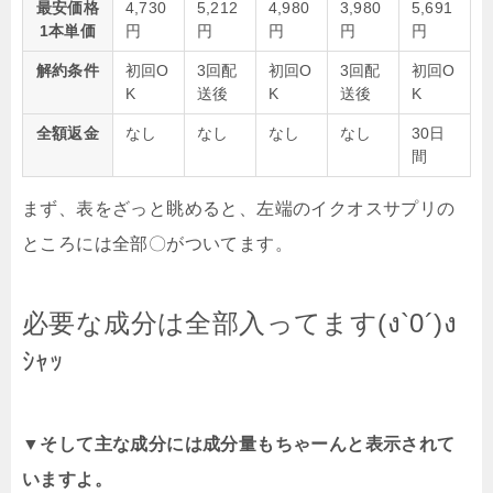
最安価格
4,730
5,212
4,980
3,980
5,691
1本単価
円
円
円
円
円
解約条件
初回O
3回配
初回O
3回配
初回O
K
送後
K
送後
K
全額返金
なし
なし
なし
なし
30日
間
まず、表をざっと眺めると、左端のイクオスサプリの
ところには全部〇がついてます。
必要な成分は全部入ってます(ง`0´)ง
ｼｬｯ
▼そして主な成分には成分量もちゃーんと表示されて
いますよ。