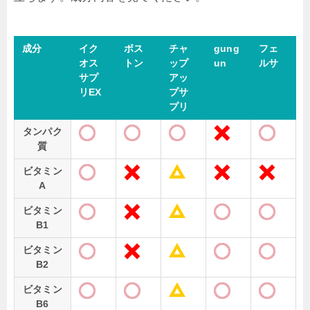
成分
イク
ボス
チャ
gung
フェ
オス
トン
ップ
un
ルサ
サプ
アッ
リEX
プサ
プリ
タンパク
質
ビタミン
A
ビタミン
B1
ビタミン
B2
ビタミン
B6