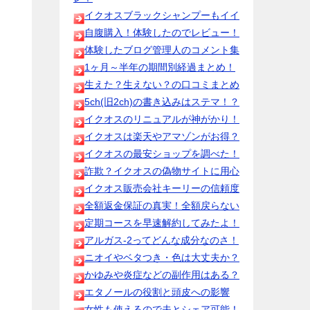
イクオスブラックシャンプーもイイ
自腹購入！体験したのでレビュー！
体験したブログ管理人のコメント集
1ヶ月～半年の期間別経過まとめ！
生えた？生えない？の口コミまとめ
5ch(旧2ch)の書き込みはステマ！？
イクオスのリニュアルが神がかり！
イクオスは楽天やアマゾンがお得？
イクオスの最安ショップを調べた！
詐欺？イクオスの偽物サイトに用心
イクオス販売会社キーリーの信頼度
全額返金保証の真実！全額戻らない
定期コースを早速解約してみたよ！
アルガス-2ってどんな成分なのさ！
ニオイやベタつき・色は大丈夫か？
かゆみや炎症などの副作用はある？
エタノールの役割と頭皮への影響
女性も使えるので夫とシェア可能！