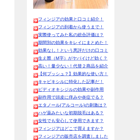
フィンジアの効果と口コミ紹介！
フィンジアの到着から使うまで！
実際使ってみた私の総合評価は？
期間別の効果をキレイにまとめた！
効果なし！という悪評だけの口コミ
生え際（M字）がヤバイけど効く？
高い！量少ない！代替２商品を紹介
【何プッシュ？】効果的な使い方！
キャピキシルに特化した記事だ！
ピディオキシジルの効果や副作用
副作用で頭皮に痒みや炎症でる？
エタノール(アルコール)の刺激は？
ハゲ薬みたいな初期脱毛はある？
女性でも安心して使用できます？
フィンジアはどこで買えますか？
フィンジアの販売店を調査しました