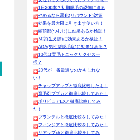
1日300本？初期脱毛の恐怖に迫る
やめるなら悪化(リバウンド)対策
効果を最大限に引き出す使い方！
頭頂部(つむじ)に効果あるか検証！
Ｍ字(生え際)に効果あるか検証！
AGA(男性型脱毛症)に効果はある？
10代は育毛トニックサクセス一
択？
20代が一番最適なのかもしれな
い！
チャップアップと徹底比較したよ！
育毛剤ブブカと徹底比較してみた！
ポリピュアEXと徹底比較してみ
た！
プランテルと徹底比較をしてみた！
フィンジアと徹底比較をしてみた！
リアップx5と徹底比較をしてみ