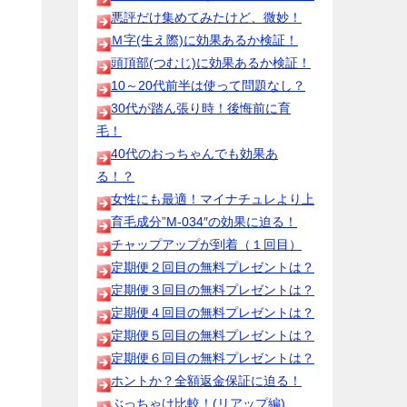
悪評だけ集めてみたけど、微妙！
Ｍ字(生え際)に効果あるか検証！
頭頂部(つむじ)に効果あるか検証！
10～20代前半は使って問題なし？
30代が踏ん張り時！後悔前に育
毛！
40代のおっちゃんでも効果あ
る！？
女性にも最適！マイナチュレより上
育毛成分”M-034″の効果に迫る！
チャップアップが到着（１回目）
定期便２回目の無料プレゼントは？
定期便３回目の無料プレゼントは？
定期便４回目の無料プレゼントは？
定期便５回目の無料プレゼントは？
定期便６回目の無料プレゼントは？
ホントか？全額返金保証に迫る！
ぶっちゃけ比較！(リアップ編)