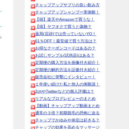
チャップアップサプリの良い飲み方
チャップアップシャンプー実体験！
【損】楽天やAmazonで買うな！
【損】ヤフオクで買うと偽物？
薬局(店頭)では売っていないYO！
が
61％OFF！最安値で買う方法は？
お得なクーポンコードはあるの？
お試しサンプル(試供品)はある？
定期便の購入方法を画像付き紹介！
定期便の解約方法を証拠付き紹介！
販売会社に突撃にインタビュー！
１年使い続けた私と他人の体験談！
2chやTwitterなどの個人評価は？
リアルなブログレビューのまとめ
【動画】チャップアップ動画まとめ
通常の３倍？初期脱毛の恐怖に迫る
チャップでかゆみや炎症は起きる？
チャップの効果を高めるマッサージ