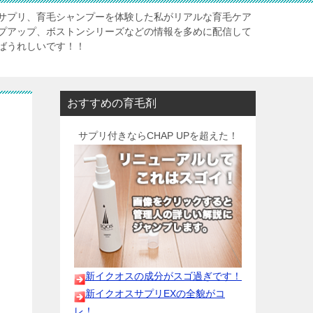
サプリ、育毛シャンプーを体験した私がリアルな育毛ケア
プアップ、ボストンシリーズなどの情報を多めに配信して
ばうれしいです！！
おすすめの育毛剤
？
サプリ付きならCHAP UPを超えた！
新イクオスの成分がスゴ過ぎです！
新イクオスサプリEXの全貌がコ
レ！